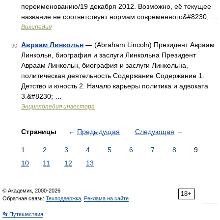
переименованию/19 декабря 2012. Возможно, её текущее
название не соответствует нормам современного&#8230; …
Википедия
Авраам Линкольн
— (Abraham Lincoln) Президент Авраам
90
Линкольн, биография и заслуги Линкольна Президент
Авраам Линкольн, биография и заслуги Линкольна,
политическая деятельность Содержание Содержание 1.
Детство и юность 2. Начало карьеры политика и адвоката
3.&#8230; …
Энциклопедия инвестора
Страницы
←
Предыдущая
Следующая
→
1
2
3
4
5
6
7
8
9
10
11
12
13
© Академик, 2000-2026
18+
Обратная связь:
Техподдержка
,
Реклама на сайте
👣 Путешествия