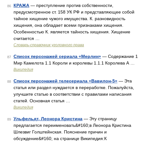
КРАЖА
— преступление против собственности,
86
предусмотренное ст. 158 УК РФ и представляющее собой
тайное хищение чужого имущества. К. разновидность
хищения, она обладает всеми признаками хищения.
Особенностью К. является тайность хищения. Хищение
считается …
Словарь-справочник уголовного права
Список персонажей сериала «Мерлин»
— Содержание 1
87
Мир Камелота 1.1 Короли и королевы 1.1.1 Королева А …
Википедия
Список персонажей телесериала «Вавилон-5»
— Эта
88
статья или раздел нуждается в переработке. Пожалуйста,
улучшите статью в соответствии с правилами написания
статей. Основная статья …
Википедия
Ульфельдт, Леонора Кристина
— Эту страницу
89
предлагается переименовать&#160;в Леонора Кристина
Шлезвиг Голштейнская. Пояснение причин и
обсуждение&#160; на странице Википедия:К