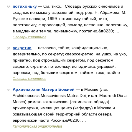
потихоньку
— См. тихо... Словарь русских синонимов и
83
сходных по смыслу выражений. под. ред. Н. Абрамова, М.:
Русские словари, 1999. потихоньку тайный, тихо;
полегонечку, с прохладцей, помалу, неспешно, полегоньку,
в медленном темпе, понемножку, поэтапно,&#8230; …
Словарь синонимов
секретно
— негласно, тайно; конфиденциально,
84
доверительно, по секрету; сверхсекретно, на ушко, на ухо,
приватно, под строжайшим секретом, под секретом,
закрыто, скрытно, потихоньку, исподтишка, украдкой,
воровски, под большим секретом, тайком, тихо, втайне …
Словарь синонимов
Архиепархия Матери Божией
— в Москве (лат.
85
Archidioecesis Moscoviensis Matris Dei, итал. Madre di Dio a
Mosca) римско католическая (латинского обряда)
архиепархия, имеющая центр (кафедру) в Москве и
охватывающая своей территорией области севера
европейской части России.&#8230; …
Католическая энциклопедия