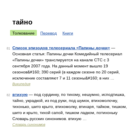
тайно
Толкование
Перевод
Книги
Список эпизодов телесериала «Папины дочки»
—
81
Основная статья: Папины дочки Комедийный телесериал
«Папины дочки» транслируется на канале СТС с 3
сентября 2007 года. На данный момент вышло 19
сезонов&#160; 390 серий (в каждом сезоне по 20 серий,
исключение составляют 7 и 11 сезоны&#160; в них …
Википедия
втихую
— под сурдинку, по тихому, нешумно, исподтишка,
82
тайно, украдкой, из под руки, под шумок, втихомолочку,
тихонько, шито крыто, втихомолку, втихаря, тайком, тишком,
шито и крыто, тихой сапой, тишком ладком, потихоньку
Словарь русских синонимов. втихую …
Словарь синонимов